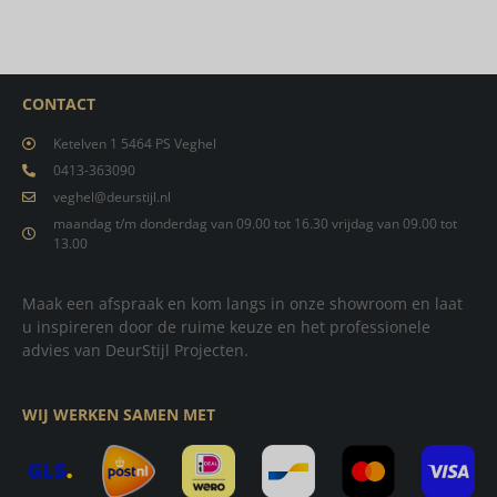
CONTACT
Ketelven 1 5464 PS Veghel
0413-363090
veghel@deurstijl.nl
maandag t/m donderdag van 09.00 tot 16.30 vrijdag van 09.00 tot
13.00
Maak een afspraak en kom langs in onze showroom en laat
u inspireren door de ruime keuze en het professionele
advies van DeurStijl Projecten.
WIJ WERKEN SAMEN MET