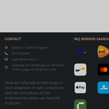
CONTACT
WIJ WERKEN SAMEN
Ketelven 1 5464 PS Veghel
0413-363090
veghel@deurstijl.nl
maandag t/m donderdag van 09.00 tot
16.30 vrijdag van 09.00 tot 13.00
Maak een afspraak en kom langs in
onze showroom en laat u inspireren
door de ruime keuze en het
professionele advies van DeurStijl
Projecten.