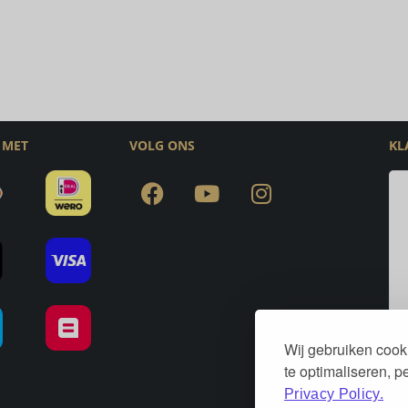
 MET
VOLG ONS
KL
Wij gebruiken cook
te optimaliseren, 
Privacy Policy.