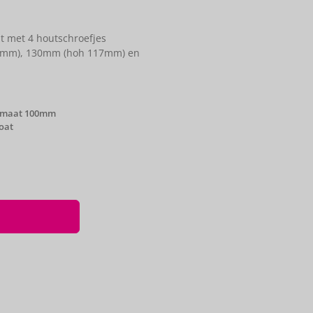
dt met 4 houtschroefjes
00mm), 130mm (hoh 117mm) en
ormaat 100mm
oat