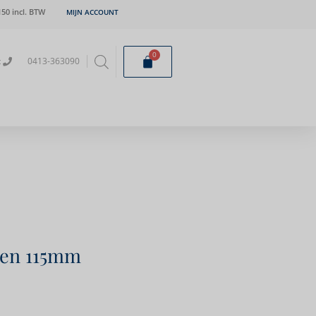
50 incl. BTW
MIJN ACCOUNT
0
t
0413-363090
ten 115mm