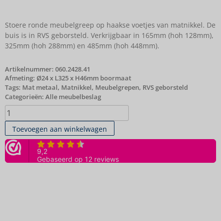
Stoere ronde meubelgreep op haakse voetjes van matnikkel. De
buis is in RVS geborsteld. Verkrijgbaar in 165mm (hoh 128mm),
325mm (hoh 288mm) en 485mm (hoh 448mm).
Artikelnummer:
060.2428.41
Afmeting: Ø24 x L325 x H46mm boormaat
Tags:
Mat metaal
,
Matnikkel
,
Meubelgrepen
,
RVS geborsteld
Categorieën:
Alle meubelbeslag
Toevoegen aan winkelwagen