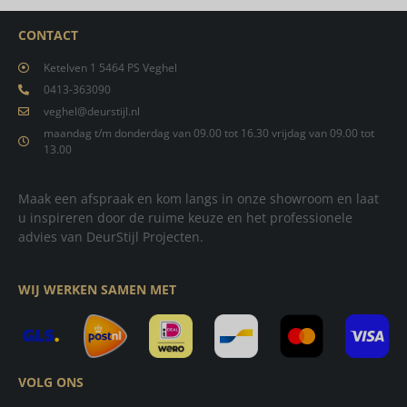
CONTACT
Ketelven 1 5464 PS Veghel
0413-363090
veghel@deurstijl.nl
maandag t/m donderdag van 09.00 tot 16.30 vrijdag van 09.00 tot
13.00
Maak een afspraak en kom langs in onze showroom en laat
u inspireren door de ruime keuze en het professionele
advies van DeurStijl Projecten.
WIJ WERKEN SAMEN MET
VOLG ONS