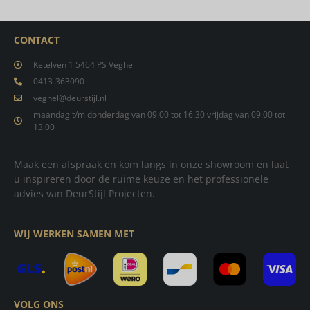
CONTACT
Ketelven 1 5464 PS Veghel
0413-363090
veghel@deurstijl.nl
maandag t/m donderdag van 09.00 tot 16.30 vrijdag van 09.00 tot
13.00
Maak een afspraak en kom langs in onze showroom en laat
u inspireren door de ruime keuze en het professionele
advies van DeurStijl Projecten.
WIJ WERKEN SAMEN MET
VOLG ONS