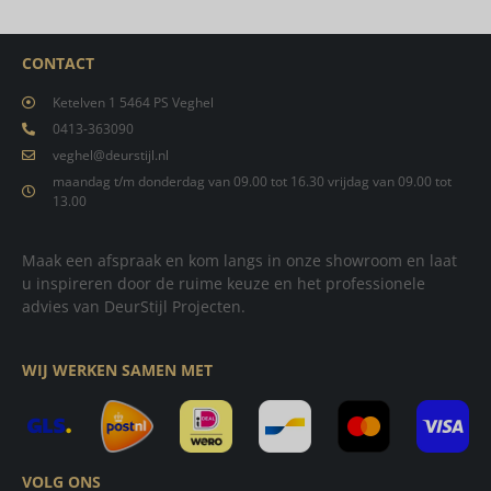
CONTACT
Ketelven 1 5464 PS Veghel
0413-363090
veghel@deurstijl.nl
maandag t/m donderdag van 09.00 tot 16.30 vrijdag van 09.00 tot
13.00
Maak een afspraak en kom langs in onze showroom en laat
u inspireren door de ruime keuze en het professionele
advies van DeurStijl Projecten.
WIJ WERKEN SAMEN MET
VOLG ONS