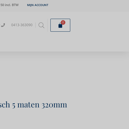
50 incl. BTW
MIJN ACCOUNT
0
t
0413-363090
isch 5 maten 320mm