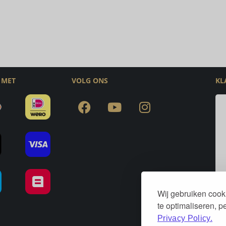
 MET
VOLG ONS
KL
Wij gebruiken cook
te optimaliseren, 
Privacy Policy.