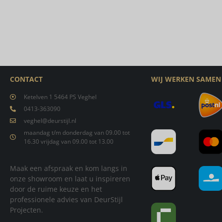
CONTACT
WIJ WERKEN SAMEN
Ketelven 1 5464 PS Veghel
0413-363090
veghel@deurstijl.nl
maandag t/m donderdag van 09.00 tot
16.30 vrijdag van 09.00 tot 13.00
Maak een afspraak en kom langs in
onze showroom en laat u inspireren
door de ruime keuze en het
professionele advies van DeurStijl
Projecten.