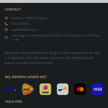
CONTACT
Ketelven 1 5464 PS Veghel
0413-363090
veghel@deurstijl.nl
maandag t/m donderdag van 09.00 tot 16.30 vrijdag van 09.00 tot
13.00
Maak een afspraak en kom langs in onze showroom en laat
u inspireren door de ruime keuze en het professionele
advies van DeurStijl Projecten.
WIJ WERKEN SAMEN MET
VOLG ONS