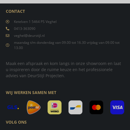
CONTACT
Ketelven 1 5464 PS Veghel
0413-363090
veghel@deurstijl.nl
maandag t/m donderdag van 09.00 tot 16.30 vrijdag van 09.00 tot
13.00
Maak een afspraak en kom langs in onze showroom en laat
u inspireren door de ruime keuze en het professionele
advies van DeurStijl Projecten.
WIJ WERKEN SAMEN MET
VOLG ONS