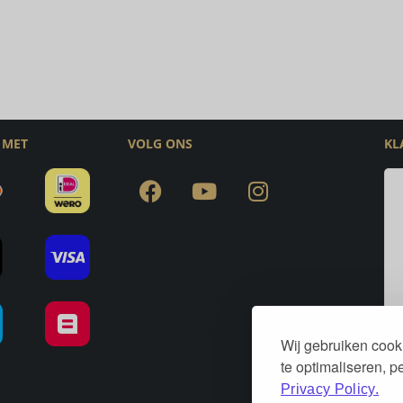
 MET
VOLG ONS
KL
Wij gebruiken cook
te optimaliseren, 
Privacy Policy.