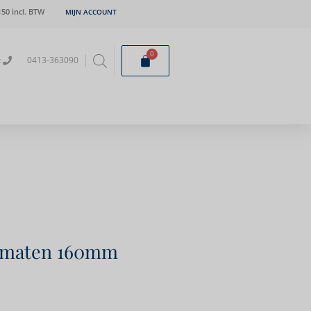
50 incl. BTW
MIJN ACCOUNT
0
t
0413-363090
4 maten 160mm