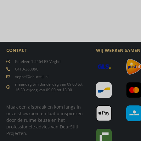
CONTACT
WIJ WERKEN SAMEN
Ketelven 1 5464 PS Veghel
0413-363090
veghel@deurstijl.nl
maandag t/m donderdag van 09.00 tot
16.30 vrijdag van 09.00 tot 13.00
Maak een afspraak en kom langs in
onze showroom en laat u inspireren
door de ruime keuze en het
professionele advies van DeurStijl
Projecten.