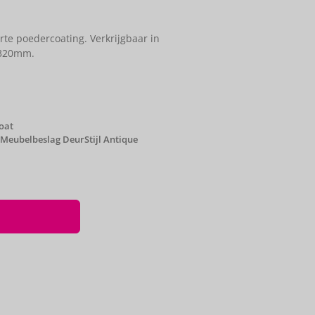
e poedercoating. Verkrijgbaar in
 320mm.
oat
Meubelbeslag DeurStijl Antique