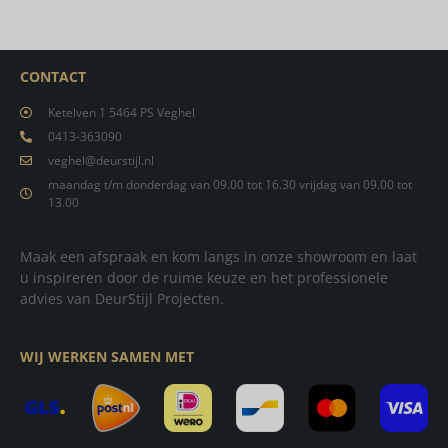
CONTACT
Ketelven 1 5464 PS Veghel
0413-363090
veghel@deurstijl.nl
maandag t/m donderdag van 09.00 tot 16.30 vrijdag van 09.00 tot
13.00
Maak een afspraak en kom langs in onze showroom en laat
u inspireren door de ruime keuze en het professionele
advies van DeurStijl Projecten.
WIJ WERKEN SAMEN MET