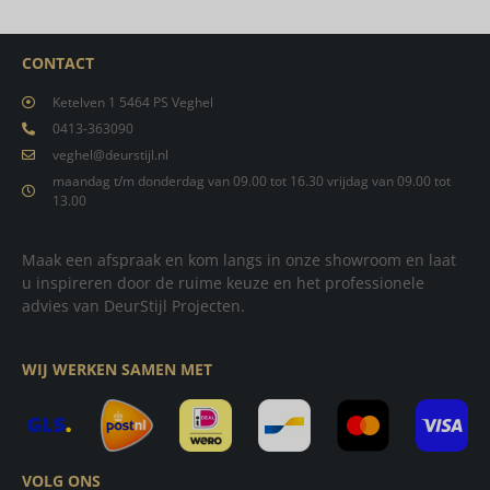
CONTACT
Ketelven 1 5464 PS Veghel
0413-363090
veghel@deurstijl.nl
maandag t/m donderdag van 09.00 tot 16.30 vrijdag van 09.00 tot
13.00
Maak een afspraak en kom langs in onze showroom en laat
u inspireren door de ruime keuze en het professionele
advies van DeurStijl Projecten.
WIJ WERKEN SAMEN MET
VOLG ONS