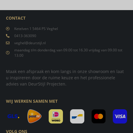
CONTACT
Ketelven 1 5464 PS Veghel
0413-363090
veghel@deurstijl.nl
maandag t/m donderdag van 09.00 tot 16.30 vrijdag van 09.00 tot
13.00
Maak een afspraak en kom langs in onze showroom en laat
u inspireren door de ruime keuze en het professionele
advies van DeurStijl Projecten.
WIJ WERKEN SAMEN MET
VOLG ONS