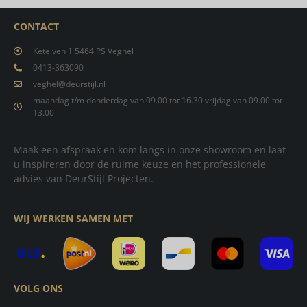
CONTACT
Ketelven 1 5464 PS Veghel
0413-363090
veghel@deurstijl.nl
maandag t/m donderdag van 09.00 tot 16.30 vrijdag van 09.00 tot
13.00
Maak een afspraak en kom langs in onze showroom en laat
u inspireren door de ruime keuze en het professionele
advies van DeurStijl Projecten.
WIJ WERKEN SAMEN MET
VOLG ONS