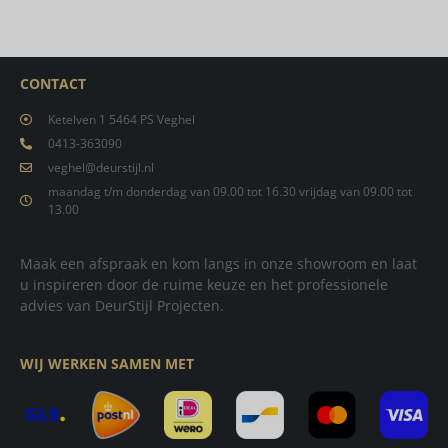
CONTACT
Ketelven 1 5464 PS Veghel
0413-363090
veghel@deurstijl.nl
maandag t/m donderdag van 09.00 tot 16.30 vrijdag van 09.00 tot
13.00
Maak een afspraak en kom langs in onze showroom en laat
u inspireren door de ruime keuze en het professionele
advies van DeurStijl Projecten.
WIJ WERKEN SAMEN MET