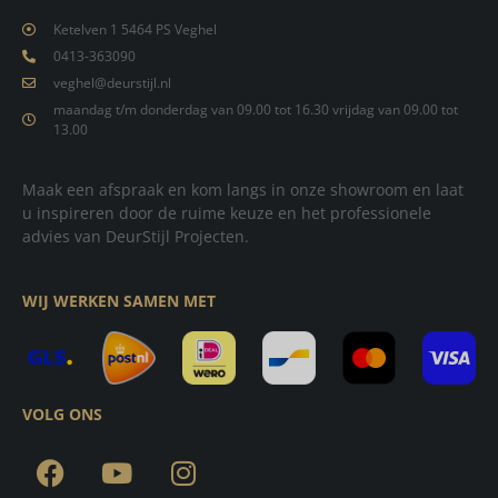
Ketelven 1 5464 PS Veghel
0413-363090
veghel@deurstijl.nl
maandag t/m donderdag van 09.00 tot 16.30 vrijdag van 09.00 tot
13.00
Maak een afspraak en kom langs in onze showroom en laat
u inspireren door de ruime keuze en het professionele
advies van DeurStijl Projecten.
WIJ WERKEN SAMEN MET
VOLG ONS