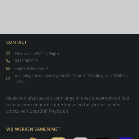
CONTACT
Ketelven 1 5464 PS Veghel
0413-363090
veghel@deurstijl.nl
maandag t/m donderdag van 09.00 tot 16.30 vrijdag van 09.00 tot
13.00
Maak een afspraak en kom langs in onze showroom en laat
u inspireren door de ruime keuze en het professionele
advies van DeurStijl Projecten.
WIJ WERKEN SAMEN MET