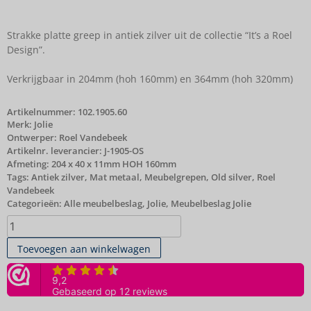
Strakke platte greep in antiek zilver uit de collectie “It’s a Roel
Design”.
Verkrijgbaar in 204mm (hoh 160mm) en 364mm (hoh 320mm)
Artikelnummer:
102.1905.60
Merk:
Jolie
Ontwerper: Roel Vandebeek
Artikelnr. leverancier: J-1905-OS
Afmeting: 204 x 40 x 11mm HOH 160mm
Tags:
Antiek zilver
,
Mat metaal
,
Meubelgrepen
,
Old silver
,
Roel
Vandebeek
Categorieën:
Alle meubelbeslag
,
Jolie
,
Meubelbeslag Jolie
Toevoegen aan winkelwagen