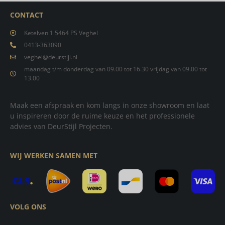
CONTACT
Ketelven 1 5464 PS Veghel
0413-363090
veghel@deurstijl.nl
maandag t/m donderdag van 09.00 tot 16.30 vrijdag van 09.00 tot
13.00
Maak een afspraak en kom langs in onze showroom en laat
u inspireren door de ruime keuze en het professionele
advies van DeurStijl Projecten.
WIJ WERKEN SAMEN MET
VOLG ONS