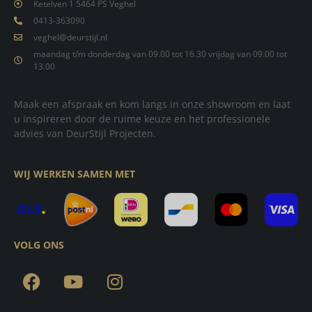
Ketelven 1 5464 PS Veghel
0413-363090
veghel@deurstijl.nl
maandag t/m donderdag van 09.00 tot 16.30 vrijdag van 09.00 tot
13.00
Maak een afspraak en kom langs in onze showroom en laat
u inspireren door de ruime keuze en het professionele
advies van DeurStijl Projecten.
WIJ WERKEN SAMEN MET
VOLG ONS