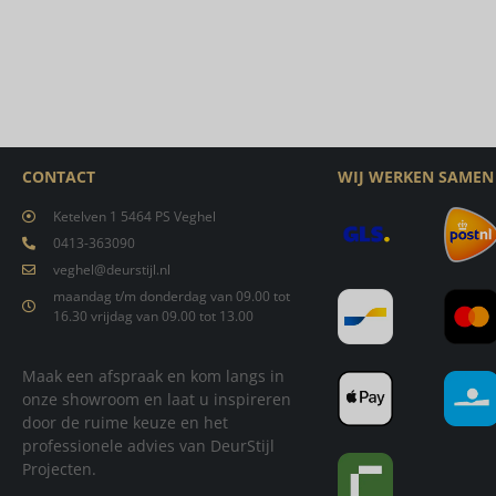
CONTACT
WIJ WERKEN SAMEN
Ketelven 1 5464 PS Veghel
0413-363090
veghel@deurstijl.nl
maandag t/m donderdag van 09.00 tot
16.30 vrijdag van 09.00 tot 13.00
Maak een afspraak en kom langs in
onze showroom en laat u inspireren
door de ruime keuze en het
professionele advies van DeurStijl
Projecten.