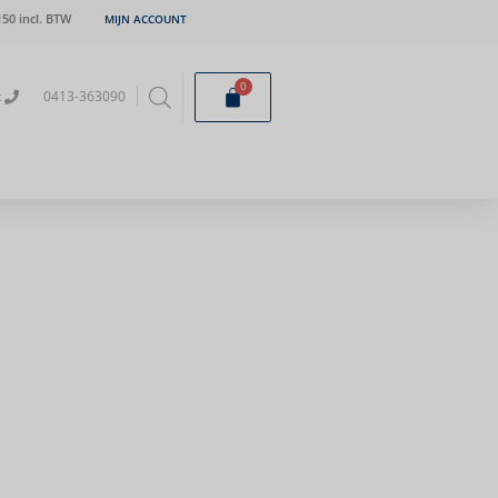
50 incl. BTW
MIJN ACCOUNT
0
t
0413-363090