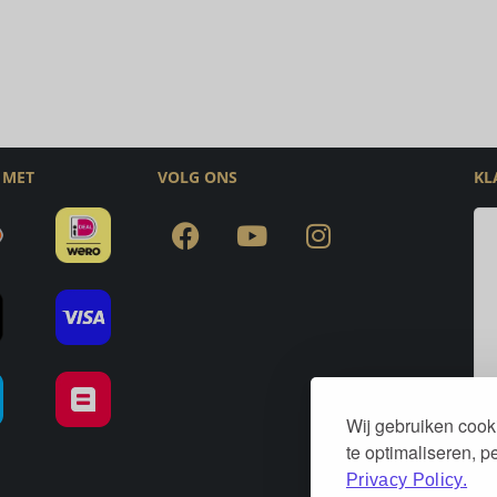
 MET
VOLG ONS
KL
Wij gebruiken cook
te optimaliseren, 
Privacy Policy.