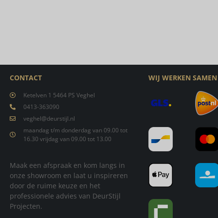
CONTACT
WIJ WERKEN SAMEN
Ketelven 1 5464 PS Veghel
0413-363090
veghel@deurstijl.nl
maandag t/m donderdag van 09.00 tot
16.30 vrijdag van 09.00 tot 13.00
Maak een afspraak en kom langs in
onze showroom en laat u inspireren
door de ruime keuze en het
professionele advies van DeurStijl
Projecten.