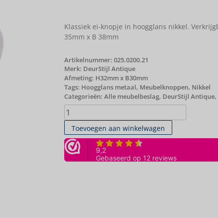
Klassiek ei-knopje in hoogglans nikkel. Verkr
35mm x B 38mm
Artikelnummer:
025.0200.21
Merk:
DeurStijl Antique
Afmeting: H32mm x B30mm
Tags:
Hoogglans metaal
,
Meubelknoppen
,
Nikkel
Categorieën:
Alle meubelbeslag
,
DeurStijl Antique
,
Toevoegen aan winkelwagen