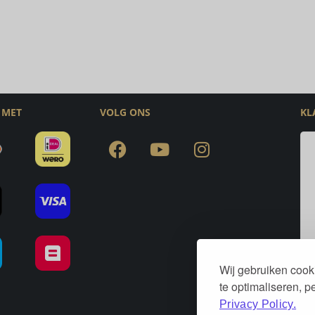
 MET
VOLG ONS
KL
Wij gebruiken cook
te optimaliseren, 
Privacy Policy.