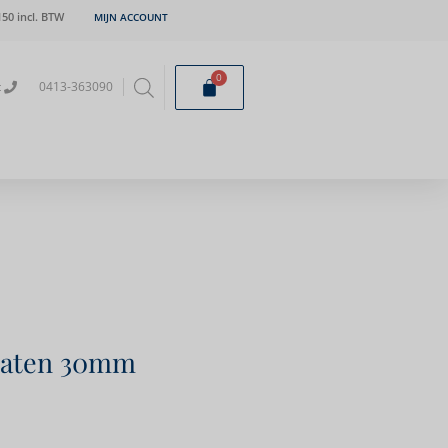
50 incl. BTW
MIJN ACCOUNT
0
t
0413-363090
maten 30mm