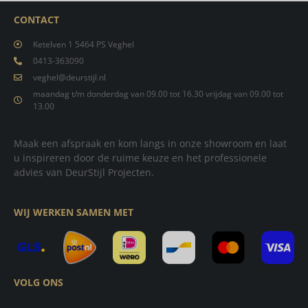
CONTACT
Ketelven 1 5464 PS Veghel
0413-363090
veghel@deurstijl.nl
maandag t/m donderdag van 09.00 tot 16.30 vrijdag van 09.00 tot
13.00
Maak een afspraak en kom langs in onze showroom en laat
u inspireren door de ruime keuze en het professionele
advies van DeurStijl Projecten.
WIJ WERKEN SAMEN MET
VOLG ONS