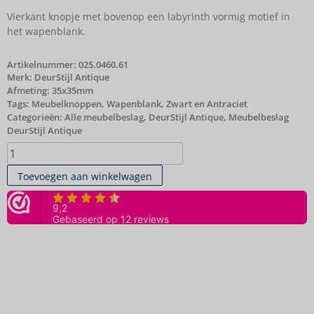
Vierkant knopje met bovenop een labyrinth vormig motief in
het wapenblank.
Artikelnummer:
025.0460.61
Merk:
DeurStijl Antique
Afmeting: 35x35mm
Tags:
Meubelknoppen
,
Wapenblank
,
Zwart en Antraciet
Categorieën:
Alle meubelbeslag
,
DeurStijl Antique
,
Meubelbeslag
DeurStijl Antique
Toevoegen aan winkelwagen