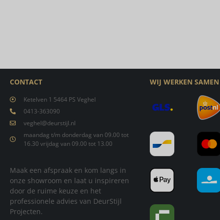
CONTACT
WIJ WERKEN SAMEN
Ketelven 1 5464 PS Veghel
0413-363090
veghel@deurstijl.nl
maandag t/m donderdag van 09.00 tot
16.30 vrijdag van 09.00 tot 13.00
Maak een afspraak en kom langs in
onze showroom en laat u inspireren
door de ruime keuze en het
professionele advies van DeurStijl
Projecten.