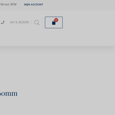
50 incl. BTW
MIJN ACCOUNT
0
t
0413-363090
Ø60mm