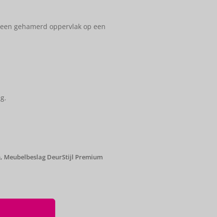
een gehamerd oppervlak op een
g.
m
,
Meubelbeslag DeurStijl Premium