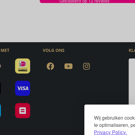
 MET
VOLG ONS
KL
Wij gebruiken cook
te optimaliseren, 
Privacy Policy.