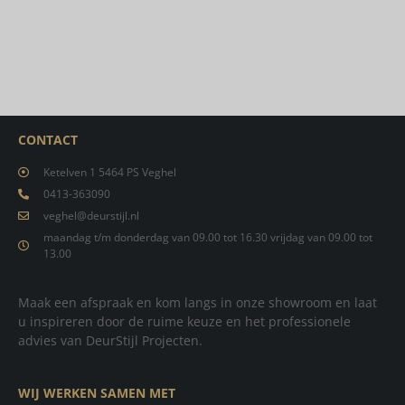
CONTACT
Ketelven 1 5464 PS Veghel
0413-363090
veghel@deurstijl.nl
maandag t/m donderdag van 09.00 tot 16.30 vrijdag van 09.00 tot
13.00
Maak een afspraak en kom langs in onze showroom en laat
u inspireren door de ruime keuze en het professionele
advies van DeurStijl Projecten.
WIJ WERKEN SAMEN MET