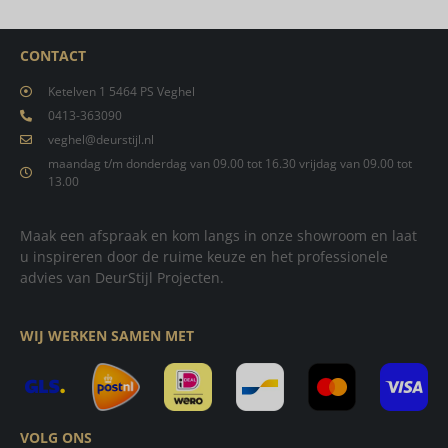
CONTACT
Ketelven 1 5464 PS Veghel
0413-363090
veghel@deurstijl.nl
maandag t/m donderdag van 09.00 tot 16.30 vrijdag van 09.00 tot
13.00
Maak een afspraak en kom langs in onze showroom en laat
u inspireren door de ruime keuze en het professionele
advies van DeurStijl Projecten.
WIJ WERKEN SAMEN MET
VOLG ONS