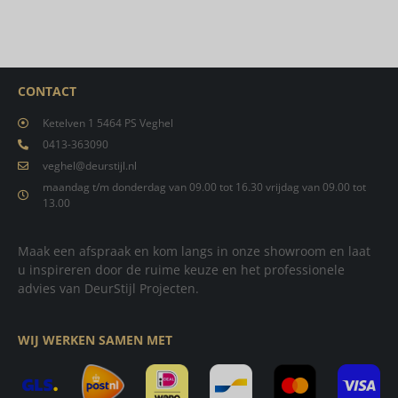
CONTACT
Ketelven 1 5464 PS Veghel
0413-363090
veghel@deurstijl.nl
maandag t/m donderdag van 09.00 tot 16.30 vrijdag van 09.00 tot
13.00
Maak een afspraak en kom langs in onze showroom en laat
u inspireren door de ruime keuze en het professionele
advies van DeurStijl Projecten.
WIJ WERKEN SAMEN MET