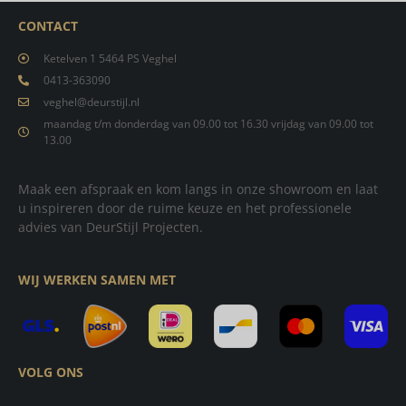
CONTACT
Ketelven 1 5464 PS Veghel
0413-363090
veghel@deurstijl.nl
maandag t/m donderdag van 09.00 tot 16.30 vrijdag van 09.00 tot
13.00
Maak een afspraak en kom langs in onze showroom en laat
u inspireren door de ruime keuze en het professionele
advies van DeurStijl Projecten.
WIJ WERKEN SAMEN MET
VOLG ONS