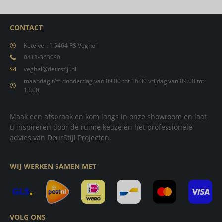
CONTACT
Ketelven 1 5464 PS Veghel
0413-363090
veghel@deurstijl.nl
maandag t/m donderdag van 09.00 tot 16.30 vrijdag van 09.00 tot
13.00
Maak een afspraak en kom langs in onze showroom en laat
u inspireren door de ruime keuze en het professionele
advies van DeurStijl Projecten.
WIJ WERKEN SAMEN MET
VOLG ONS