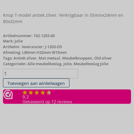
Knop T-model antiek zilver. Verkrijgbaar in 55mmx24mm en
80x32mm
Artikelnummer:
102.1203.60
Merk:
Jolie
Artikelnr. leverancier: J-1203-OS
Afmeting: L80mm H32mm W15mm
Tags:
Antiek zilver
,
Mat metaal
,
Meubelknoppen
,
Old silver
Categorieën:
Alle meubelbeslag
,
Jolie
,
Meubelbeslag Jolie
Toevoegen aan winkelwagen