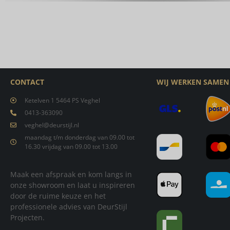
CONTACT
WIJ WERKEN SAMEN
Ketelven 1 5464 PS Veghel
0413-363090
veghel@deurstijl.nl
maandag t/m donderdag van 09.00 tot
16.30 vrijdag van 09.00 tot 13.00
Maak een afspraak en kom langs in
onze showroom en laat u inspireren
door de ruime keuze en het
professionele advies van DeurStijl
Projecten.