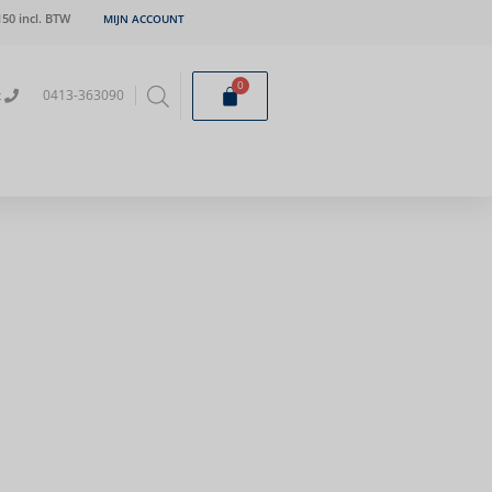
50 incl. BTW
MIJN ACCOUNT
0
t
0413-363090