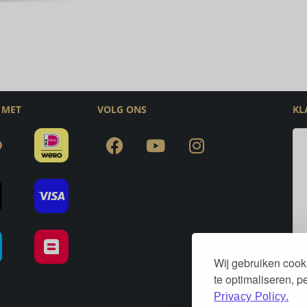
 MET
VOLG ONS
KL
Wij gebruiken cook
te optimaliseren, 
Privacy Policy.