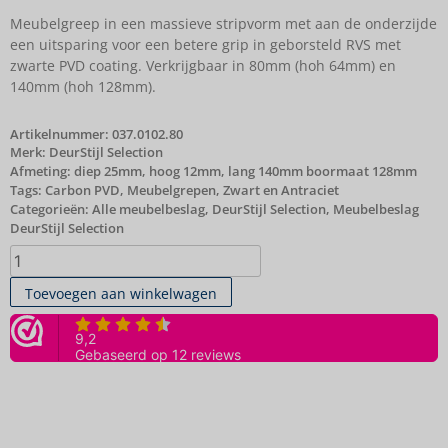
Meubelgreep in een massieve stripvorm met aan de onderzijde
een uitsparing voor een betere grip in geborsteld RVS met
zwarte PVD coating. Verkrijgbaar in 80mm (hoh 64mm) en
140mm (hoh 128mm).
Artikelnummer:
037.0102.80
Merk:
DeurStijl Selection
Afmeting: diep 25mm, hoog 12mm, lang 140mm boormaat 128mm
Tags:
Carbon PVD
,
Meubelgrepen
,
Zwart en Antraciet
Categorieën:
Alle meubelbeslag
,
DeurStijl Selection
,
Meubelbeslag
DeurStijl Selection
Toevoegen aan winkelwagen