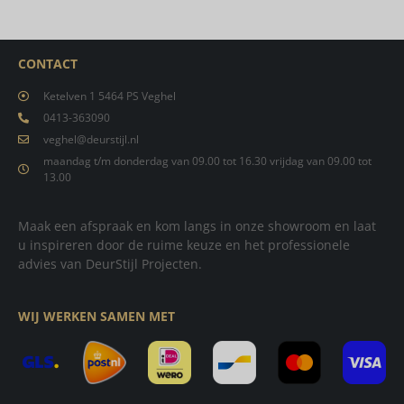
CONTACT
Ketelven 1 5464 PS Veghel
0413-363090
veghel@deurstijl.nl
maandag t/m donderdag van 09.00 tot 16.30 vrijdag van 09.00 tot
13.00
Maak een afspraak en kom langs in onze showroom en laat
u inspireren door de ruime keuze en het professionele
advies van DeurStijl Projecten.
WIJ WERKEN SAMEN MET