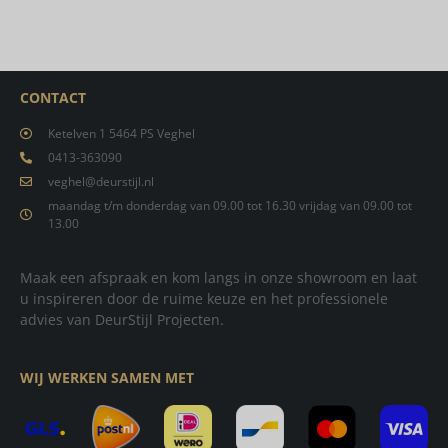
CONTACT
Ketelven 1 5464 PS Veghel
0413-363090
veghel@deurstijl.nl
maandag t/m donderdag van 09.00 tot 16.30 vrijdag van 09.00 tot
13.00
Maak een afspraak en kom langs in onze showroom en laat
u inspireren door de ruime keuze en het professionele
advies van DeurStijl Projecten.
WIJ WERKEN SAMEN MET