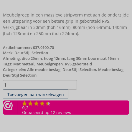
Meubelgreep in een massieve stripvorm met aan de onderzijde
een uitsparing voor een betere grip in geborsteld RVS.
Verkrijgbaar in 30mm (hoh 16mm), 80mm (hoh 64mm), 140mm
(hoh 128mm) en 250mm (hoh 224mm).
Artikelnummer:
037.0100.70
Merk:
DeurStijl Selection
Afmeting: diep 25mm, hoog 12mm, lang 30mm boormaat 16mm
Tags:
Mat metaal
,
Meubelgrepen
,
RVS geborsteld
Categorieën:
Alle meubelbeslag
,
DeurStijl Selection
,
Meubelbeslag
DeurStijl Selection
Toevoegen aan winkelwagen