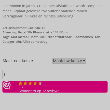
Raamboom in jaren 30 stijl, niet afsluitbaar, wordt compleet
met sluitplaat geleverd tbv buitendraaiende ramen.
Verkrijgbaar in linkse en rechtse uitvoering.
Artikelnummer:
230.098x.41
Afmeting: Rozet 58x18mm Krukje 133x36mm
Tags:
Mat metaal
,
Matnikkel
,
Niet afsluitbaar
,
Raambomen
,
Ton
Categorieën:
Alle raambeslag
Maak een keuze