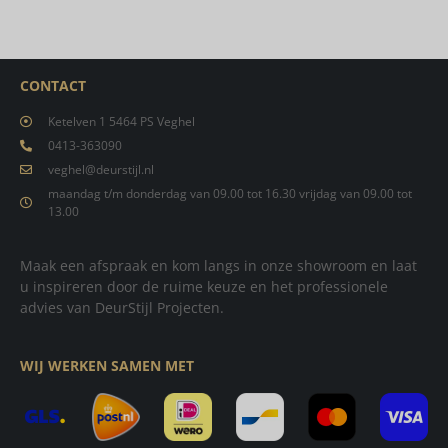
CONTACT
Ketelven 1 5464 PS Veghel
0413-363090
veghel@deurstijl.nl
maandag t/m donderdag van 09.00 tot 16.30 vrijdag van 09.00 tot
13.00
Maak een afspraak en kom langs in onze showroom en laat
u inspireren door de ruime keuze en het professionele
advies van DeurStijl Projecten.
WIJ WERKEN SAMEN MET