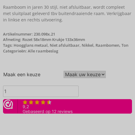
Raamboom in jaren 30 stijl, niet afsluitbaar, wordt compleet
met sluitplaat geleverd tbv buitendraaiende raam. Verkrijgbaar
in linkse en rechts uitvoering.
Artikelnummer:
230.098x.21
Afmeting: Rozet 58x18mm Krukje 133x36mm
Tags:
Hoogglans metaal
,
Niet afsluitbaar
,
Nikkel
,
Raambomen
,
Ton
Categorieën:
Alle raambeslag
Maak een keuze