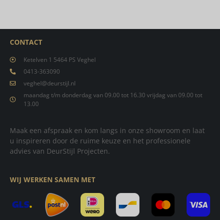
CONTACT
Ketelven 1 5464 PS Veghel
0413-363090
veghel@deurstijl.nl
maandag t/m donderdag van 09.00 tot 16.30 vrijdag van 09.00 tot
13.00
Maak een afspraak en kom langs in onze showroom en laat
u inspireren door de ruime keuze en het professionele
advies van DeurStijl Projecten.
WIJ WERKEN SAMEN MET