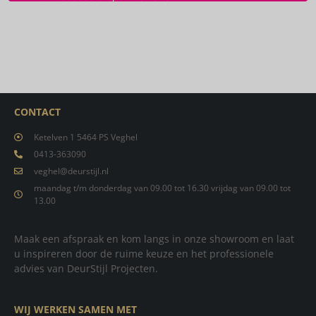
CONTACT
Ketelven 1 5464 PS Veghel
0413-363090
veghel@deurstijl.nl
maandag t/m donderdag van 09.00 tot 16.30 vrijdag van 09.00 tot
13.00
Maak een afspraak en kom langs in onze showroom en laat
u inspireren door de ruime keuze en het professionele
advies van DeurStijl Projecten.
WIJ WERKEN SAMEN MET