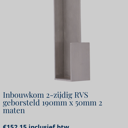
Inbouwkom 2-zijdig RVS
geborsteld 190mm x 50mm 2
maten
€
152,15
inclusief btw