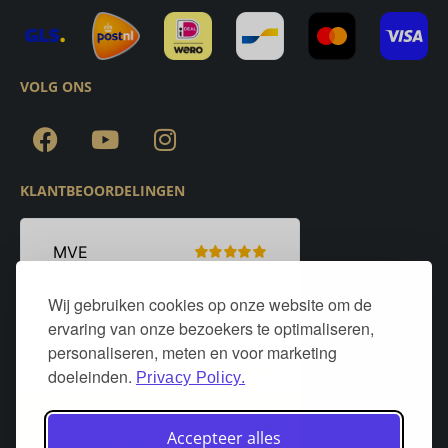
VOLG ONS
KLANTBEOORDELINGEN
Wij gebruiken cookies op onze website om de
ervaring van onze bezoekers te optimaliseren,
personaliseren, meten en voor marketing
doeleinden.
Privacy Policy.
Accepteer alles