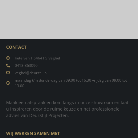
CONTACT
Ketelven 1 5464 PS Veghel
0413-363090
veghel@deurstijl.nl
maandag t/m donderdag van 09.00 tot 16.30 vrijdag van 09.00 tot
13.00
Maak een afspraak en kom langs in onze showroom en laat
u inspireren door de ruime keuze en het professionele
advies van DeurStijl Projecten.
WIJ WERKEN SAMEN MET