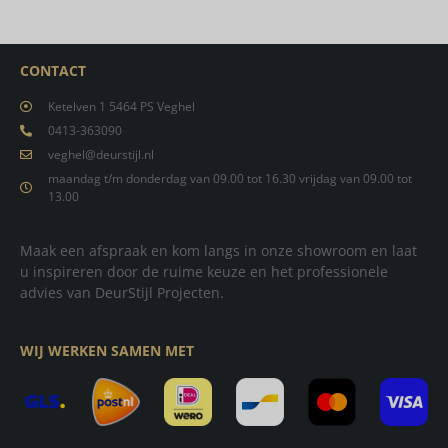
CONTACT
Ketelven 1 5464 PS Veghel
0413-363090
veghel@deurstijl.nl
maandag t/m donderdag van 09.00 tot 16.30 vrijdag van 09.00 tot
13.00
Maak een afspraak en kom langs in onze showroom en laat
u inspireren door de ruime keuze en het professionele
advies van DeurStijl Projecten.
WIJ WERKEN SAMEN MET