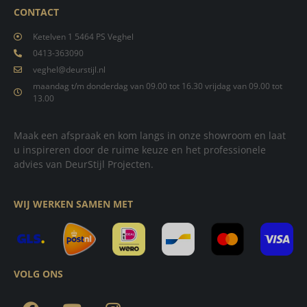
CONTACT
Ketelven 1 5464 PS Veghel
0413-363090
veghel@deurstijl.nl
maandag t/m donderdag van 09.00 tot 16.30 vrijdag van 09.00 tot
13.00
Maak een afspraak en kom langs in onze showroom en laat
u inspireren door de ruime keuze en het professionele
advies van DeurStijl Projecten.
WIJ WERKEN SAMEN MET
VOLG ONS