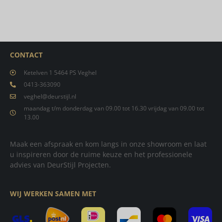
CONTACT
Ketelven 1 5464 PS Veghel
0413-363090
veghel@deurstijl.nl
maandag t/m donderdag van 09.00 tot 16.30 vrijdag van 09.00 tot
13.00
Maak een afspraak en kom langs in onze showroom en laat
u inspireren door de ruime keuze en het professionele
advies van DeurStijl Projecten.
WIJ WERKEN SAMEN MET