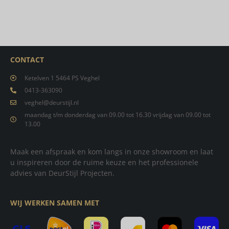
CONTACT
Ketelven 1 5464 PS Veghel
0413-363090
veghel@deurstijl.nl
maandag t/m donderdag van 09.00 tot 16.30 vrijdag van 09.00 tot
13.00
Maak een afspraak en kom langs in onze showroom en laat
u inspireren door de ruime keuze en het professionele
advies van DeurStijl Projecten.
WIJ WERKEN SAMEN MET