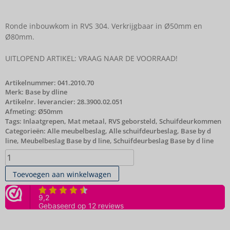
Ronde inbouwkom in RVS 304. Verkrijgbaar in Ø50mm en
Ø80mm.
UITLOPEND ARTIKEL: VRAAG NAAR DE VOORRAAD!
Artikelnummer:
041.2010.70
Merk:
Base by dline
Artikelnr. leverancier: 28.3900.02.051
Afmeting: Ø50mm
Tags:
Inlaatgrepen
,
Mat metaal
,
RVS geborsteld
,
Schuifdeurkommen
Categorieën:
Alle meubelbeslag
,
Alle schuifdeurbeslag
,
Base by d
line
,
Meubelbeslag Base by d line
,
Schuifdeurbeslag Base by d line
Toevoegen aan winkelwagen