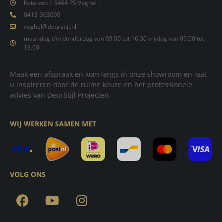
Ketelven 1 5464 PS Veghel
0413-363090
veghel@deurstijl.nl
maandag t/m donderdag van 09.00 tot 16.30 vrijdag van 09.00 tot
13.00
Maak een afspraak en kom langs in onze showroom en laat
u inspireren door de ruime keuze en het professionele
advies van DeurStijl Projecten.
WIJ WERKEN SAMEN MET
VOLG ONS