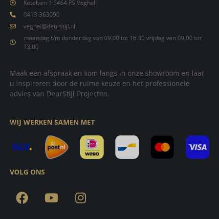
Ketelven 1 5464 PS Veghel
0413-363090
veghel@deurstijl.nl
maandag t/m donderdag van 09.00 tot 16.30 vrijdag van 09.00 tot
13.00
Maak een afspraak en kom langs in onze showroom en laat
u inspireren door de ruime keuze en het professionele
advies van DeurStijl Projecten.
WIJ WERKEN SAMEN MET
VOLG ONS