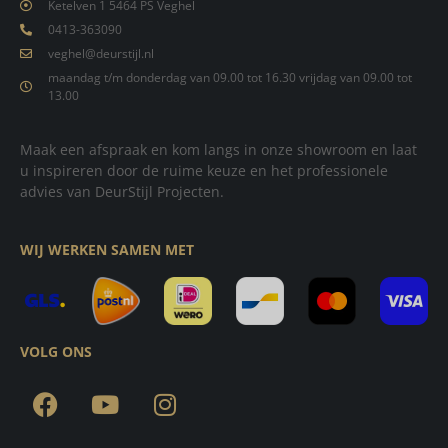
Ketelven 1 5464 PS Veghel
0413-363090
veghel@deurstijl.nl
maandag t/m donderdag van 09.00 tot 16.30 vrijdag van 09.00 tot
13.00
Maak een afspraak en kom langs in onze showroom en laat
u inspireren door de ruime keuze en het professionele
advies van DeurStijl Projecten.
WIJ WERKEN SAMEN MET
VOLG ONS