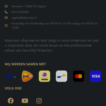
Ketelven 1 5464 PS Veghel
0413-363090
veghel@deurstijl.nl
maandag t/m donderdag van 09.00 tot 16.30 vrijdag van 09.00 tot
13.00
Maak een afspraak en kom langs in onze showroom en laat
u inspireren door de ruime keuze en het professionele
advies van DeurStijl Projecten.
WIJ WERKEN SAMEN MET
VOLG ONS