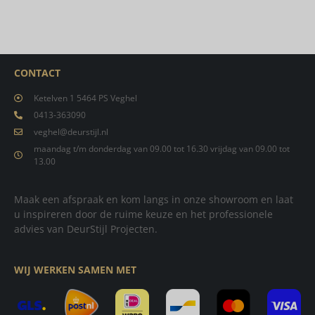
CONTACT
Ketelven 1 5464 PS Veghel
0413-363090
veghel@deurstijl.nl
maandag t/m donderdag van 09.00 tot 16.30 vrijdag van 09.00 tot
13.00
Maak een afspraak en kom langs in onze showroom en laat
u inspireren door de ruime keuze en het professionele
advies van DeurStijl Projecten.
WIJ WERKEN SAMEN MET