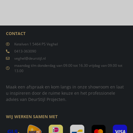
CONTACT
Ketelven 1 5464 PS Veghel
0413-363090
veghel@deurstijl.nl
maandag t/m donderdag van 09.00 tot 16.30 vrijdag van 09.00 tot
13.00
Maak een afspraak en kom langs in onze showroom en laat
u inspireren door de ruime keuze en het professionele
advies van DeurStijl Projecten.
WIJ WERKEN SAMEN MET