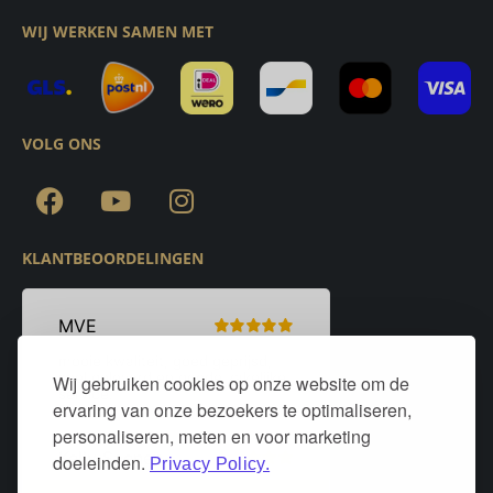
WIJ WERKEN SAMEN MET
VOLG ONS
KLANTBEOORDELINGEN
Wij gebruiken cookies op onze website om de
ervaring van onze bezoekers te optimaliseren,
personaliseren, meten en voor marketing
doeleinden.
Privacy Policy.