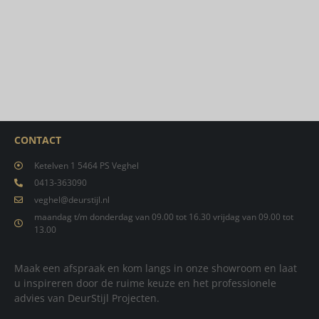
CONTACT
Ketelven 1 5464 PS Veghel
0413-363090
veghel@deurstijl.nl
maandag t/m donderdag van 09.00 tot 16.30 vrijdag van 09.00 tot
13.00
Maak een afspraak en kom langs in onze showroom en laat
u inspireren door de ruime keuze en het professionele
advies van DeurStijl Projecten.