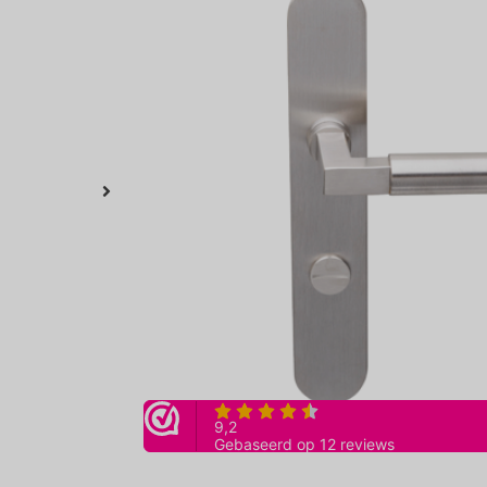
€
155,00
inclusief btw
Bekende deurkrukken in jaren dertig stijl. Idem
maar dan met een toilet/badkamersluiting, af
slot, stift 8mm
Artikelnummer:
N/A
Afmeting: Schild: 240mm x 41mm. Kruk: B115mm 
Categorieën:
Niet gecategoriseerd
Afstand hart vrij- en bezet tot hart
krukgat
Toevoegen aan winkelwagen