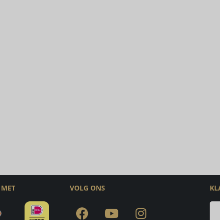
 MET
VOLG ONS
KL