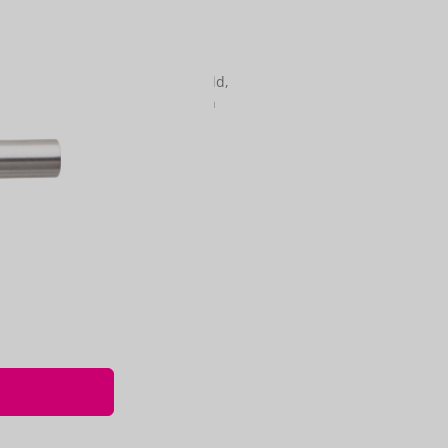
 als op ovaal blind geveerd schild,
stand midden krukgat tot midden
x D60mm