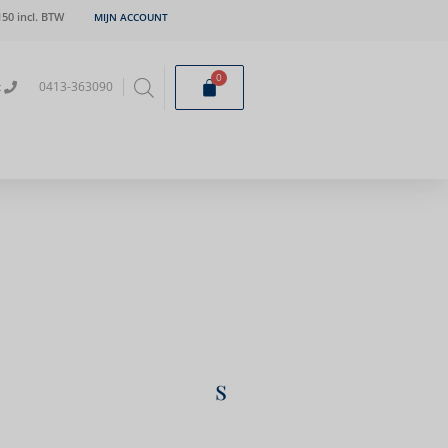
50 incl. BTW
MIJN ACCOUNT
0
t
0413-363090
kel op ovaal
zet uitvoering Mies