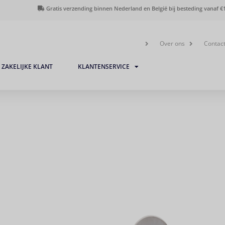
Gratis verzending binnen Nederland en België bij besteding vanaf €1
Over ons
Contac
ZAKELIJKE KLANT
KLANTENSERVICE
Deurkruk Bauhaus matnik
geveerd schild vrij- en be