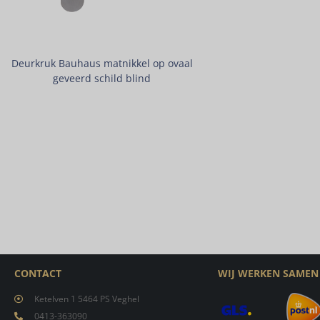
Deurkruk Bauhaus matnikkel op ovaal
geveerd schild blind
CONTACT
WIJ WERKEN SAMEN
Ketelven 1 5464 PS Veghel
0413-363090