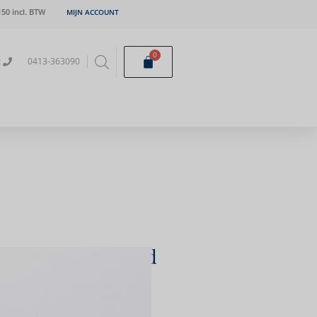
50 incl. BTW
MIJN ACCOUNT
0
t
0413-363090
op Bauhaus schild