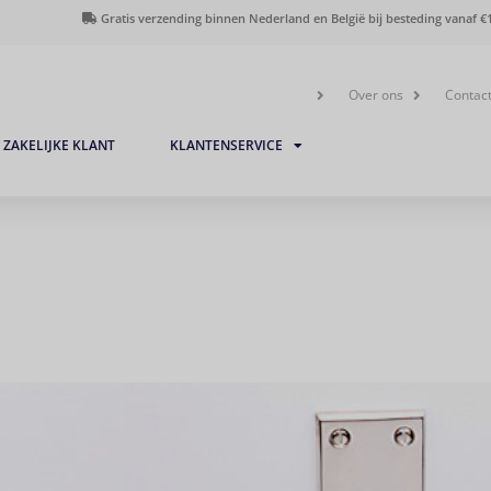
Gratis verzending binnen Nederland en België bij besteding vanaf €1
Over ons
Contac
ZAKELIJKE KLANT
KLANTENSERVICE
Deurkruk Bauhaus nikkel 
vrij- en bezet uitvoering