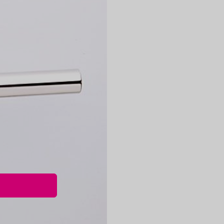
mersluiting, afstand midden