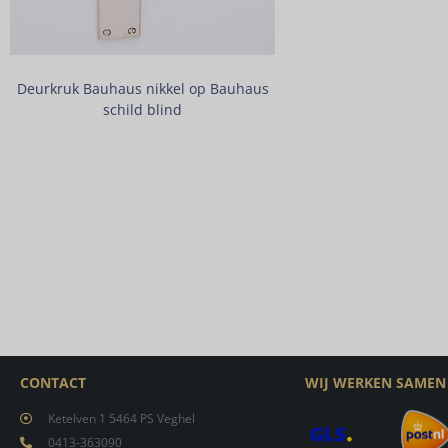
Deurkruk Bauhaus nikkel op Bauhaus
schild blind
CONTACT
WIJ WERKEN SAMEN
Ketelven 1 5464 PS Veghel
0413-363090