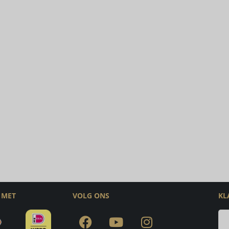
 MET
VOLG ONS
KL