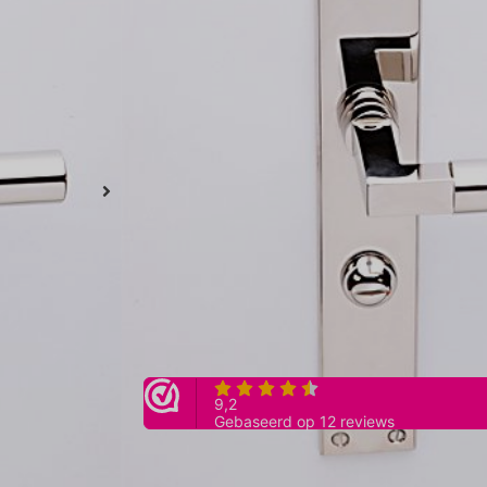
€
121,00
inclusief btw
Idem als blind, maar dan met een toilet/badka
krukgat tot midden slot, stift 8mm
Artikelnummer:
N/A
Stijl: jaren 30
Categorieën:
Niet gecategoriseerd
Afstand hart vrij- en bezet tot hart
krukgat
Toevoegen aan winkelwagen