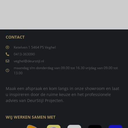
CONTACT
Ketelven 1 5464 PS Veghel
0413-363090
veghel@deurstijl.nl
maandag t/m donderdag van 09.00 tot 16.30 vrijdag van 09.00 tot
13.00
Maak een afspraak en kom langs in onze showroom en laat
u inspireren door de ruime keuze en het professionele
advies van DeurStijl Projecten.
WIJ WERKEN SAMEN MET