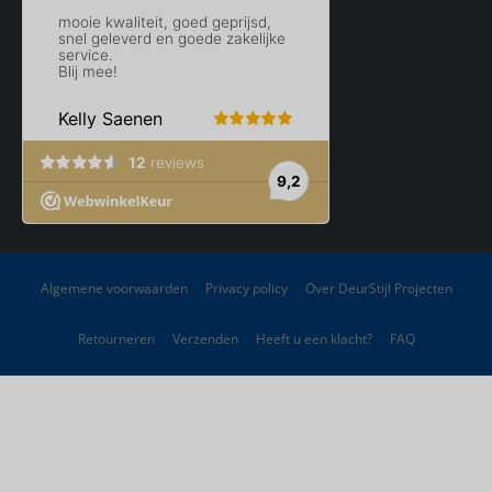
Algemene voorwaarden
Privacy policy
Over DeurStijl Projecten
Retourneren
Verzenden
Heeft u een klacht?
FAQ