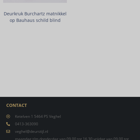
Deurkruk Burchartz matnikkel
op Bauhaus schild blind
CONTACT
Ketelven 1 5464 PS Veghel
0413-363090
veghel@deurstijl.nl
maandag t/m donderdag van 09.00 tot 16.30 vrijdag van 09.00 tot