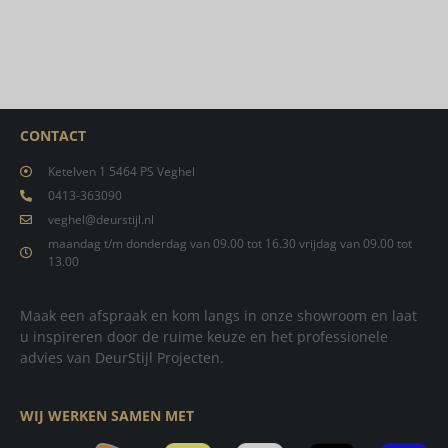
CONTACT
Ketelven 1 5464 PS Veghel
0413-363090
veghel@deurstijl.nl
maandag t/m donderdag van 09.00 tot 16.30 vrijdag van 09.00 tot
13.00
Maak een afspraak en kom langs in onze showroom en laat
u inspireren door de ruime keuze en het professionele
advies van DeurStijl Projecten.
WIJ WERKEN SAMEN MET